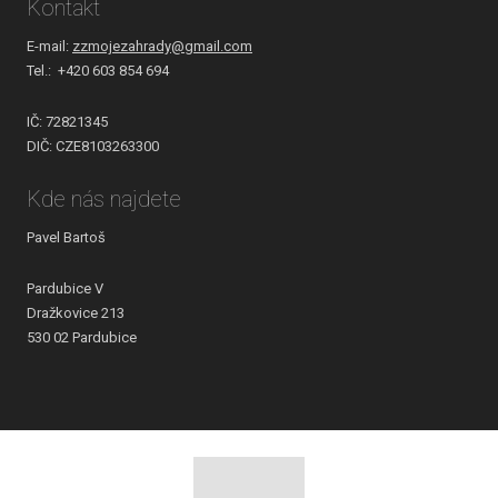
Kontakt
E-mail:
zzmojezahrady@gmail.com
Tel.: +420 603 854 694
IČ: 72821345
DIČ: CZE8103263300
Kde nás najdete
Pavel Bartoš
Pardubice V
Dražkovice 213
530 02 Pardubice