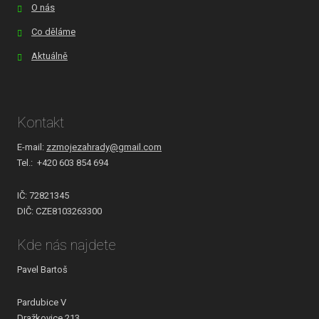
O nás
Co děláme
Aktuálně
Kontakt
E-mail:
zzmojezahrady@gmail.com
Tel.: +420 603 854 694
IČ: 72821345
DIČ: CZE8103263300
Kde nás najdete
Pavel Bartoš
Pardubice V
Dražkovice 213