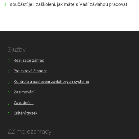
součástí je i zaškolení, jak máte s Vaší závlahou pracovat
Služby
Realizace zahrad
Projektová činnost
Kontrola a nastavení závlahových systémů
Zazimování
Zavodnění
Čištění trysek
ZZ mojezahrady