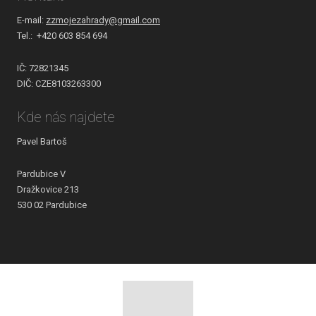
E-mail:
zzmojezahrady@gmail.com
Tel.: +420 603 854 694
IČ: 72821345
DIČ: CZE8103263300
Kde nás najdete
Pavel Bartoš
Pardubice V
Dražkovice 213
530 02 Pardubice