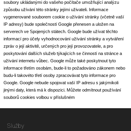
soubory ukládanými do vašeho počítače umožňující analýzu 
způsobu užívání této stránky jejími uživateli. Informace 
vygenerované souborem cookie o užívání stránky (včetně vaší 
IP adresy) bude společností Google přenesen a uložen na 
serverech ve Spojených státech. Google bude užívat těchto 
informací pro účely vyhodnocování užívání stránky a vytváření 
zpráv o její aktivitě, určených pro její provozovatele, a pro 
poskytování dalších služeb týkajících se činností na stránce a 
užívání internetu vůbec. Google může také poskytnout tyto 
informace třetím osobám, bude-li to požadováno zákonem nebo 
budu-li takovéto třetí osoby zpracovávat tyto informace pro 
Google. Google nebude spojovat vaší IP adresu s jakýmikoli 
jinými daty, která má k dispozici. Můžete odmítnout používání 
souborů cookies volbou v příslušném 
Služby