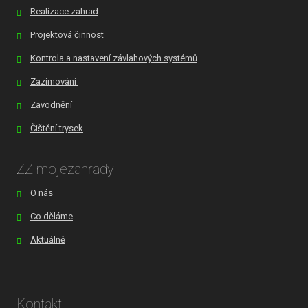
Realizace zahrad
Projektová činnost
Kontrola a nastavení závlahových systémů
Zazimování
Zavodnění
Čištění trysek
ZZ mojezahrady
O nás
Co děláme
Aktuálně
Kontakt